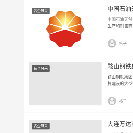
中国石油
名企风采
中国石油天然
生产和销售商
是根据《公司
石油天然气集
格子
的美国存托股份
鞍山钢铁
名企风采
鞍山钢铁集团
复建设的大型
和国钢铁工业
里，东临中长
格子
钢矿业公司在
大连万达
名企风采