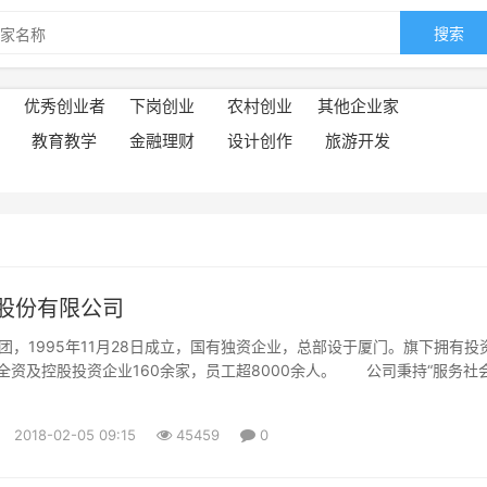
搜索
优秀创业者
下岗创业
农村创业
其他企业家
教育教学
金融理财
设计创作
旅游开发
股份有限公司
995年11月28日成立，国有独资企业，总部设于厦门。旗下拥有投
，全资及控股投资企业160余家，员工超8000余人。 公司秉持“服务社
成长”的理念，聚焦现代服务业，践行产业化投资与专业化经营。 投
理及流通服务、公共服务平台及产业地产开发、房地产、类金融服务及股
2018-02-05 09:15
45459
0
...