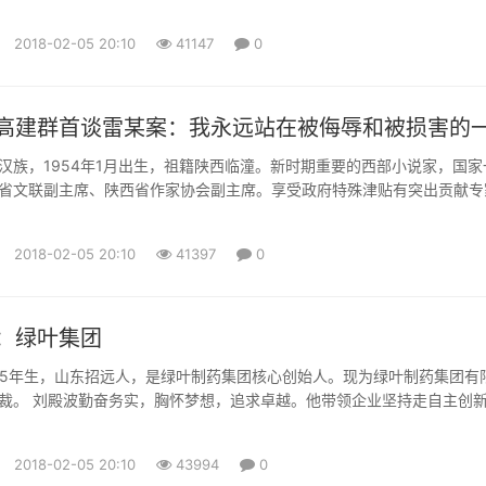
2018-02-05 20:10
41147
0
高建群首谈雷某案：我永远站在被侮辱和被损害的
汉族，1954年1月出生，祖籍陕西临潼。新时期重要的西部小说家，国家
省文联副主席、陕西省作家协会副主席。享受政府特殊津贴有突出贡献专
三五人才。2004年被《中国作家》评为当代最具有影响力的中国作家。 
《最后一个匈奴》是新时期中国长篇小说领域重要收获之一。此外还有长
2018-02-05 20:10
41397
0
《古道天机》《愁容骑士》，中篇小说《雕塑》《大顺店》《刺客行...
：绿叶集团
965年生，山东招远人，是绿叶制药集团核心创始人。现为绿叶制药集团有
裁。 刘殿波勤奋务实，胸怀梦想，追求卓越。他带领企业坚持走自主创
志要让中国的制药企业和自主品牌走向世界。近些年刘殿波先后获得 “中
人” 、“中国医药行业十大风云人物” 、第五届“中国自主创新领军人物” 、“
2018-02-05 20:10
43994
0
人物”。 绿叶制药集团于1994年成立，2...