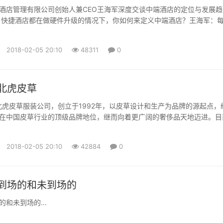
酒店管理有限公司创始人兼CEO王海军深度交谈中端酒店的定位与发展趋
：快捷酒店都在做硬件升级的情况下，你如何来定义中端酒店？王海军：
的核心基因和核心特征，肯定有取有舍。对于我们来讲，整个发展的重点
）。我做快捷酒店是2001年，2012年出来创业，期间已经过了十年了。
2018-02-05 20:10
48311
0
长，但是产品真的没有跟上。消费者需要一个符合他的...
北虎皮草
ER东北虎皮草服装公司，创立于1992年，以皮草设计和生产为品牌的源起点，
在中国皮草行业的顶级品牌地位，继而向着更广阔的奢侈品天地迈进。目
ER已经拥有奢华皮草、高级礼服、高级婚礼服和配饰等系列，每件产品都体现
秉承的理念：关爱女人的梦想。其时尚创新的风格、奢华高贵的品质一直
2018-02-05 20:10
42884
0
潮流的顶点。1992年，东北虎皮草在多年为国际皮草品...
到场的和未到场的
和未到场的...