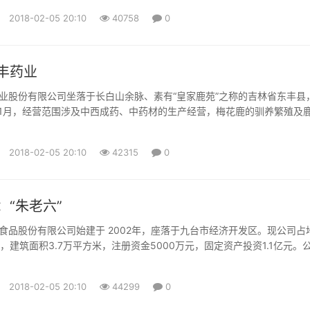
看来，阅读与文学艺术一样，就是人本身生命的需要、生存的需要，“它
2018-02-05 20:10
40758
0
东西”。 上大学后搞创作：没想过要成为作家 出生于上世...
丰药业
业股份有限公司坐落于长白山余脉、素有“皇家鹿苑”之称的吉林省东丰县
年11月，经营范围涉及中西成药、中药材的生产经营，梅花鹿的驯养繁殖及
售、加工。公司占地总面积510公顷，其中厂区占地面积10.4万平方米，
米。公司整体通过GMP认证，拥有10种剂型的先进制药生产线和以7个国
2018-02-05 20:10
42315
0
主的173个国药品准字产品及鹿系列保健产品。公司拥有...
：“朱老六”
食品股份有限公司始建于 2002年，座落于九台市经济开发区。现公司占
，建筑面积3.7万平方米，注册资金5000万元，固定资产投资1.1亿元。
多名，其中中、高层管理人员和专业技术人员25名。公司及“朱老六”品牌曾
、吉林省著名商标、中国驰名商标、吉林省级农业产业化重点龙头企业、
2018-02-05 20:10
44299
0
、放心调味品生产企业、吉林省农产品加工业百强企...