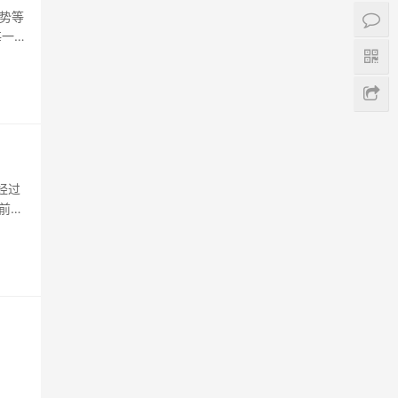
势等
每一个
就是
我觉
经过
前，
出品
处于