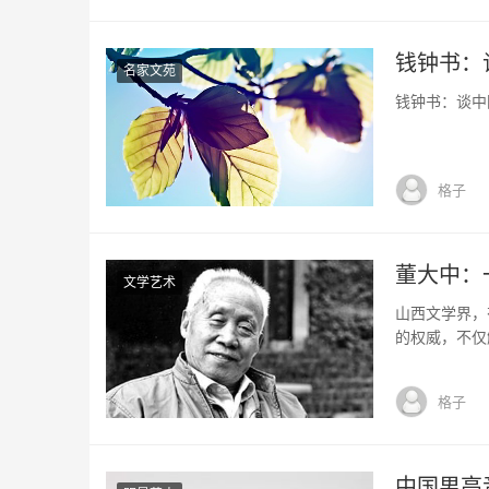
钱钟书：
名家文苑
钱钟书：谈中国
格子
董大中：
文学艺术
山西文学界，
的权威，不仅
“五四”时期
的一个代表性
格子
颇，肯定了“
中国男高