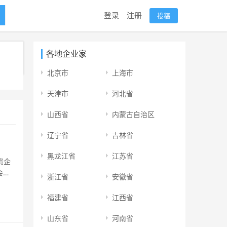
登录
注册
投稿
各地企业家
北京市
上海市
天津市
河北省
山西省
内蒙古自治区
辽宁省
吉林省
黑龙江省
江苏省
资企
会发
浙江省
安徽省
资领域
权投
福建省
江西省
山东省
河南省