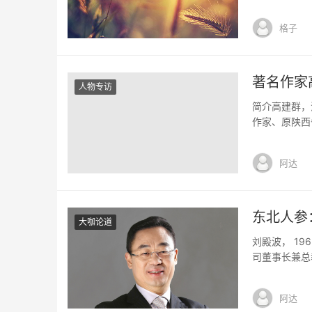
格子
著名作家
人物专访
简介高建群，
作家、原陕西
国务院跨世纪
表作长篇小说
阿达
说《六六镇》
东北人参
大咖论道
刘殿波， 1
司董事长兼总
际化之路，立
药60年·60
阿达
药经济年度十大