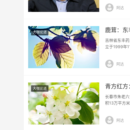
法。在贾平凹
阿达
是一个投机的
鹿茸：东
大咖论道
吉林省东丰药
立于1999
品的收购、销
面积6万平方
阿达
药保护品种为
青方红方
大咖论道
长春市朱老六
积13万平方米
有员工500
荣获吉林名牌
阿达
名优特农产品