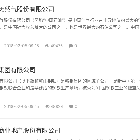
天然气股份有限公司
气股份有限公司（简称“中国石油”）是中国油气行业占主导地位的最大的
，是中国销售收入最大的公司之一，也是世界最大的石油公司之一。中国
法》和《国务院关于股份有限公司境外募集股份及上市的特别规定》，由
团公司独家发起设立的股份有限公司，成立于1999年11月5日。中国石
2018-02-05 09:15
49476
0
及H股于2000年4月6日及4月7日分别在纽约证券交易所有...
集团有限公司
有限公司（以下简称鞍山钢铁）是鞍钢集团的区域子公司，是新中国第一
钢铁联合企业和最早建成的钢铁生产基地，被誉为“中国钢铁工业的摇篮”
的长子”。 鞍山钢铁生产基地地处辽宁省鞍山市，主厂区面积约24平
铁路，西倚沈大高速公路，南对鞍山市鞍千西路，北靠鞍山市沙河，所属
2018-02-05 09:15
48824
0
鞍山、辽阳弓长岭地区有7座大型铁矿山。 目前，鞍山钢铁己形成...
商业地产股份有限公司