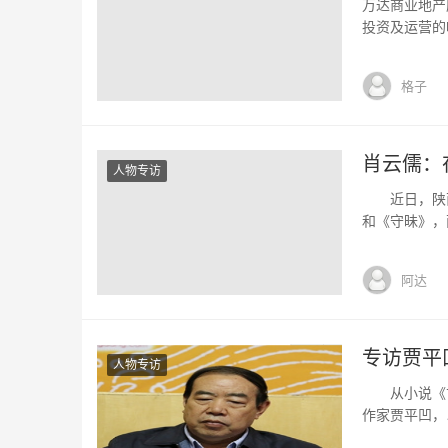
万达商业地产
投资及运营的唯
月，2009年
为3699.H
格子
广场”命名的
肖云儒：
人物专访
近日，陕西人
和《守昧》，
国文化和地域
儒表示：“在
阿达
的文化学者，当
专访贾平
人物专访
从小说《古炉
作家贾平凹，
京接受中新网