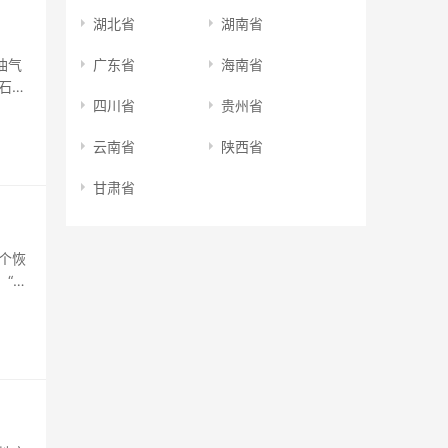
湖北省
湖南省
油气
广东省
海南省
石油
四川省
贵州省
中国
油发行
云南省
陕西省
甘肃省
个恢
、“共
方公
的鞍