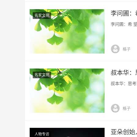
李问圃：希
名家文苑
李问圃：希 望 
格子
叔本华：
名家文苑
叔本华：思考比
格子
亚朵创始
人物专访