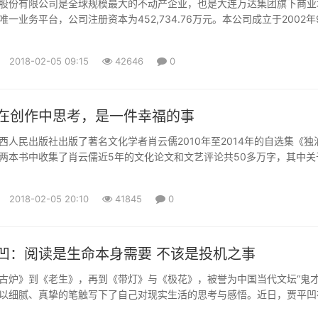
股份有限公司是全球规模最大的不动产企业，也是大连万达集团旗下商业
一业务平台，公司注册资本为452,734.76万元。本公司成立于2002年
12月整体变更为股份有限公司，2014年12月23日在香港联交所上市（股
K），2016年9月27日，万达商业自香港联交所退市。本公司核心产品为以“
2018-02-05 09:15
42646
0
万达城市综合体，本公司业务包括三个...
在创作中思考，是一件幸福的事
民出版社出版了著名文化学者肖云儒2010年至2014年的自选集《独
两本书中收集了肖云儒近5年的文化论文和文艺评论共50多万字，其中关
文化问题的一些讲演和对话均为第一次面世。年逾古稀却依然笔耕不辍，
创作中思考，是一件幸福的事。”笔耕不辍书名展示内心坚守肖云儒是一位
2018-02-05 20:10
41845
0
花甲之...
凹：阅读是生命本身需要 不该是投机之事
》到《老生》，再到《带灯》与《极花》，被誉为中国当代文坛“鬼才
以细腻、真挚的笔触写下了自己对现实生活的思考与感悟。近日，贾平凹
(微信公众号：cns2012)记者专访，分享创作背后的故事以及他对阅读的