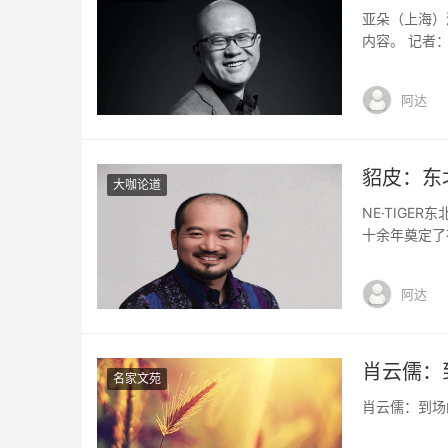
亚朵（上海）
内容。 记者
企业都有自己
做中端（酒店
阿达
得消费者在成
貂皮：东
大咖论道
NE·TIG
十余年奠定了
NE·TIG
牌一直以来所
阿达
中国时装时尚
肖云儒：
名家文苑
肖云儒：到场的