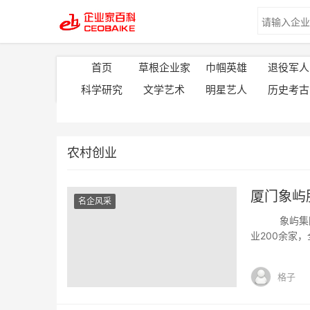
首页
草根企业家
巾帼英雄
退役军人
科学研究
文学艺术
明星艺人
历史考古
农村创业
厦门象屿
名企风采
象屿集团，1
业200余家
展，服务企业
涉及供应链管
格子
资等现代服务业