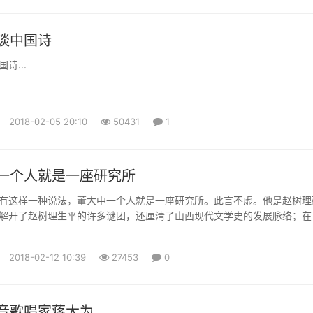
谈中国诗
诗...
2018-02-05 20:10
50431
1
一个人就是一座研究所
有这样一种说法，董大中一个人就是一座研究所。此言不虚。他是赵树理
解开了赵树理生平的许多谜团，还厘清了山西现代文学史的发展脉络；在
的鲁迅》一文中，他提出前期的鲁迅应该是一个革命民主主义者，成为鲁迅
观点；同时，他又是新时期以来研究高长虹的第一人，纠正了学界多年的
2018-02-12 10:39
27453
0
狂飙社”和高长虹在中国现代文学史上的地位，也理出了山西与新文化运动的.
音歌唱家蒋大为