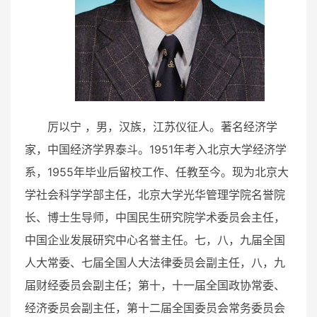
厉以宁
，男，汉族，
江苏
仪征
人。著名
经济学
家
，中国经济学界
泰斗
。1951年考入
北京大学
经济学
系，1955年毕业后留校工作、任教至今。现为
北京大
学
社会科学学部主任，
北京大学光华管理学院
名誉院
长、
博士生导师
，
中国民生研究院
学术委员会主任，
中国企业发展研究中心
名誉主任。七，八，九届
全国
人大
常委、七届
全国人大法律委员会
副主任，八，九
届财经委员会副主任；第十，十一届全国政协常委、
经济委员会副主任，第十二届全国委员会常务委员会