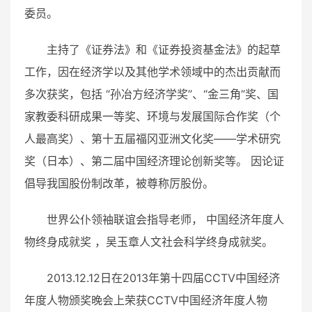
委员。
主持了《
证券法
》和《
证券投资基金法
》的起草
工作，因在经济学以及其他学术领域中的杰出贡献而
多次获奖，包括 “
孙冶方
经济学奖”、“
金三角
”奖、
国
家教委
科研成果一等奖、环境与发展国际合作奖（个
人最高奖）、第十五届
福冈
亚洲文化奖——学术研究
奖（
日本
）、第二届
中国经济理论创新奖
等。 因论证
倡导我国
股份制改革
，被尊称
厉股份
。
世界公仆领袖联谊会指导老师，
中国经济年度人
物
终身成就奖
，
吴玉章人文社会科学终身成就奖
。
2013.12.12日在2013年第十四届
CCTV中国经济
年度人物
颁奖晚会上荣获
CCTV中国经济年度人物