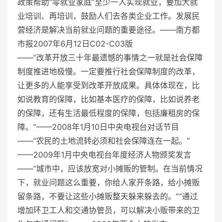
政策帮助“零就业家庭”至少一人实现就业，要加大就
业培训、再培训，鼓励人们去各类企业工作。发展民
营经济是解决当前就业问题的重要途径。——
南方都
市报
2007年6月12日C02-C03版
——“改革开放三十年最遗憾的事情之一就是
社会保障
制度
推进地极慢。一定要推行社会保障制度的改革，
让更多的人能享受到改革开放成果。具体体现在，比
如说教育的保障，比如基本医疗的保障，比如说养老
的保障，还有生活最低程度的保障，包括
廉租房
的保
障。”——2008年1月10日中央电视台对话节目
——“农民的土地流转必须和社会保障连在一起。”
——2009年1月中央电视台年度经济人物颁奖发言
——“城市中，应该放宽对小摊贩的管制。在当前情况
下，就业问题这么重要，你给人家开条路，给小摊贩
留条路，不要让这些小摊贩整天躲来躲去的。”“通过
增加环卫工人和交通协管员，可以解决小贩带来的卫