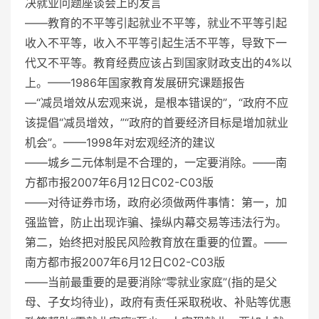
决就业问题座谈会上的发言
——教育的不平等引起就业不平等，就业不平等引起
收入不平等，收入不平等引起生活不平等，导致下一
代又不平等。教育经费应该占到国家财政支出的4%以
上。——1986年国家
教育发展研究
课题报告
—“减员增效从宏观来说，是根本错误的”，“政府不应
该提倡“减员增效，”“政府的首要经济目标是增加就业
机会”。——1998年对宏观经济的建议
——城乡二元体制是不合理的，一定要消除。——南
方都市报2007年6月12日C02-C03版
——对待证券市场，政府必须做两件事情：第一，加
强监管，防止出现诈骗、操纵内幕交易等违法行为。
第二，始终把对股民风险教育放在重要的位置。——
南方都市报2007年6月12日C02-C03版
——当前最重要的是要消除“零就业家庭”(指的是父
母、子女均待业)，政府有责任采取税收、补贴等优惠