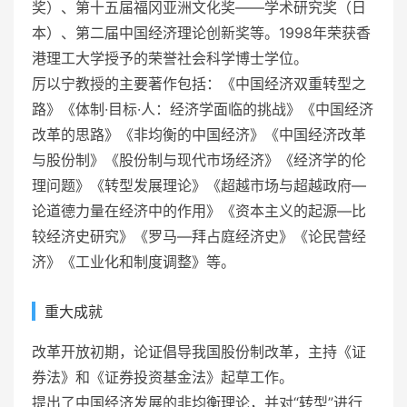
奖）、第十五届
福冈
亚洲文化奖——学术研究奖（日
本）、第二届
中国经济理论创新奖
等。1998年荣获
香
港理工大学
授予的荣誉社会科学博士学位。
厉以宁教授的主要著作包括：《中国经济双重转型之
路》《体制·目标·人：经济学面临的挑战》《中国经济
改革的思路》《
非均衡的中国经济
》《中国经济改革
与股份制》《股份制与现代市场经济》《
经济学的伦
理问题
》《转型发展理论》《超越市场与超越政府—
论道德力量在经济中的作用》《资本主义的起源—比
较经济史研究》《罗马—拜占庭经济史》《论民营经
济》《工业化和制度调整》等。
重大成就
改革开放初期，论证倡导我国
股份制改革
，主持《
证
券法
》和《
证券投资基金法
》起草工作。
提出了中国经济发展的非均衡理论，并对“转型”进行