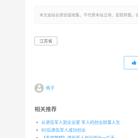
本文由站长原创或收集，不代表本站立场，如若转载，请注明出处：ht
江苏省
格子
相关推荐
从退伍军人到企业家 军人的创业财富人生
80后退伍军人成功创业
【军旅梦想】退役军人创业闯出一片天