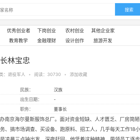
搜索
优秀创业者
下岗创业
农村创业
其他企业家
教育教学
金融理财
设计创作
旅游开发
长林宝忠
类：退役军人
•
阅读：30730
•
添加收藏
民族：
汉族
出生日期：
-
职务：
董事长
，创办南京海尔曼斯服饰总厂。面对资金短缺、人才匮乏、厂房简陋
务、搞市场调查、买设备、跑原料、招工人，几乎每天工作18
是凌晨三点钟出发，深夜赶回。他凭着这种精神，带领员工逐步