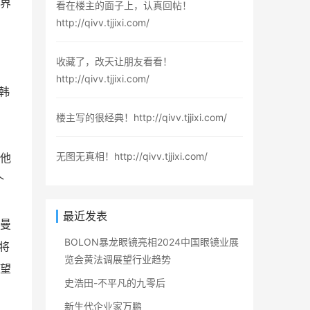
世界
看在楼主的面子上，认真回帖！
http://qivv.tjjixi.com/
收藏了，改天让朋友看看！
http://qivv.tjjixi.com/
韩
楼主写的很经典！http://qivv.tjjixi.com/
无图无真相！http://qivv.tjjixi.com/
他
个
最近发表
尔曼
BOLON暴龙眼镜亮相2024中国眼镜业展
将
览会黄法调展望行业趋势
望
史浩田-不平凡的九零后
新生代企业家万鹏