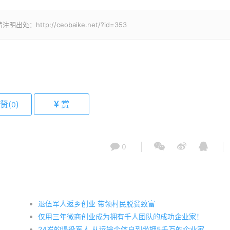
tp://ceobaike.net/?id=353
赞(
)
赏
0
0
退伍军人返乡创业 带领村民脱贫致富
仅用三年微商创业成为拥有千人团队的成功企业家！
24岁的退役军人 从运输个体户到坐拥5千万的企业家