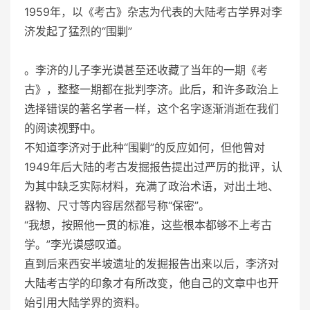
1959年，以《考古》杂志为代表的大陆考古学界对李
济发起了猛烈的“围剿”
。李济的儿子李光谟甚至还收藏了当年的一期《考
古》，整整一期都在批判李济。此后，和许多政治上
选择错误的著名学者一样，这个名字逐渐消逝在我们
的阅读视野中。
不知道李济对于此种“围剿”的反应如何，但他曾对
1949年后大陆的考古发掘报告提出过严厉的批评，认
为其中缺乏实际材料，充满了政治术语，对出土地、
器物、尺寸等内容居然都号称“保密”。
“我想，按照他一贯的标准，这些根本都够不上考古
学。”李光谟感叹道。
直到后来西安半坡遗址的发掘报告出来以后，李济对
大陆考古学的印象才有所改变，他自己的文章中也开
始引用大陆学界的资料。