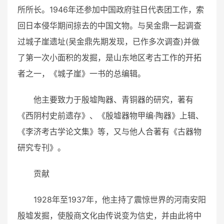
所所长。1946年还参加中国政府驻日代表团工作，索
回日本侵华期间掠去的中国文物。与吴金鼎一起调查
过城子崖遗址(吴金鼎先期发现，已作多次调查)并做
了第一次小面积的发掘，是山东地区考古工作的开拓
者之一，《城子崖》一书的总编辑。
他主要致力于殷墟陶器、青铜器的研究，著有
《西阴村史前遗存》、《殷墟器物甲编·陶器》上辑、
《李济考古学论文集》等，又与他人合著有《古器物
研究专刊》。
贡献
1928年至1937年，他主持了震惊世界的河南安阳
殷墟发掘，使殷商文化由传说变为信史，并由此将中