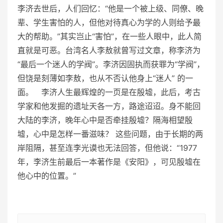
李济去世后，人们回忆：“他是一个被上级、同僚、晚
辈、学生害怕的人，但他对待真心为学的人则给予最
大的帮助。”其实岂止“害怕”，在一些人眼中，此人简
直就是可恶。台湾名人李敖就曾写过文章，称李济为
“最后一个迷人的学阀”。李济因固执而获罪为“学阀”，
但饶是刻薄如李敖，也从不否认他身上“迷人” 的一
面。 李济人生最辉煌的一页是在殷墟，此后，考古
学家和他发掘的遗址天各一方，路途迢迢。身不能回
大陆的李济，晚年心中是否牵挂殷墟？隔海相望殷
墟，心中是怎样一番滋味？ 这些问题，由于长期的两
岸阻隔，甚至连李光谟也无法回答，但他说：“1977
年，李济生前最后一本著作是《安阳》，可见殷墟在
他心中的位置。”