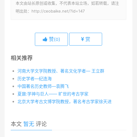
本文由站长原创或收集，不代表本站立场，如若转载，请注
明出处：http://ceobaike.net/?id=147
赞(
)
赏
0
相关推荐
河南大学文学院教授、著名文化学者— 王立群
历史学者—纪连海
中国著名历史教师—袁腾飞
夏鼐:学神与巨人—— 旷世的考古学家
北京大学考古文博学院教授，著名考古学家徐天进
本文
暂无
评论