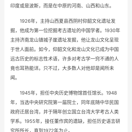
印度或是波斯，而是在中原的河南、山西和山东。
1926年，主持山西夏县西阴村仰韶文化遗址发
掘，他成为第一位挖掘考古遗址的中国学者。1930年
主持济南龙山镇城子崖遗址发掘，他让龙山文化呈现
于世人面前。如今，仰韶文化和龙山文化已成为中国
远古历史的标志性术语，许多对考古学一窍不通的人
竟也耳熟能详。只不过，大多数人对他却是闻所未
闻。
1945年，担任中央历史博物馆首任馆长。1948
年，当选中央研究院第一届院士，同年
底随中华民国
政府迁居台湾，并于隔年创立国立台湾大学考古人类
学系。1955年，接任董作宾的遗缺，担任历史语言研
究所所长，直到1972年为止。