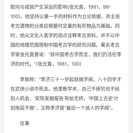
取向与成就产生深远的影响(张光直，1981，99-
100)。他坚持以第一手的材料作为立论依据，并主张
考古遗物的分类应根据可定量的有形物品为基础。同
时，他从文化人类学的观点诠释考古资料，并不以中
国的地理范围限制中国考古学的研究问题。著名考古
学家张光直曾说：“就中国考古学而言，我们仍活在李
济的时代。”(张光直，1981，100)
李敖称：“李济三十一岁起就做学阀，八十四岁才
在武侠小说中死去。他垄断学术，自己不研究也不给
别人机会，‘安阳发掘报告’有始无终，‘中国上古史’计
划拖延不做”，又称李济是“最后一个迷人的学阀”。
往事