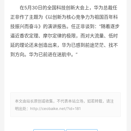
在5月30日的全国科技创新大会上，华为总裁任
正非作了主题为《以创新为核心竞争力为祖国百年科
技振兴而奋斗》的演讲报告。任正非谈到：“随着逐步
逼近香农定理、摩尔定律的极限，而对大流量、低时
延的理论还未创造出来，华为已感到前途茫茫、找不
到方向。华为已前进在迷航中。”
本文由站长原创或收集，不代表本站立场，如若转载，请注
明出处：http://ceobaike.net/?id=181