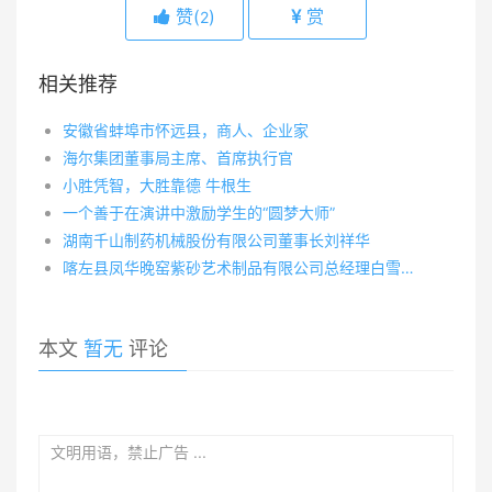
赞(
)
赏
2
相关推荐
安徽省蚌埠市怀远县，商人、企业家
海尔集团董事局主席、首席执行官
小胜凭智，大胜靠德 牛根生
一个善于在演讲中激励学生的“圆梦大师”
湖南千山制药机械股份有限公司董事长刘祥华
喀左县凤华晚窑紫砂艺术制品有限公司总经理白雪峰
本文
暂无
评论