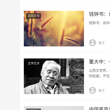
钱钟书：
名家文苑
钱钟书：谈中国
格子
董大中：
文学艺术
山西文学界，
的权威，不仅
“五四”时期
的一个代表性
格子
颇，肯定了“
中国男高