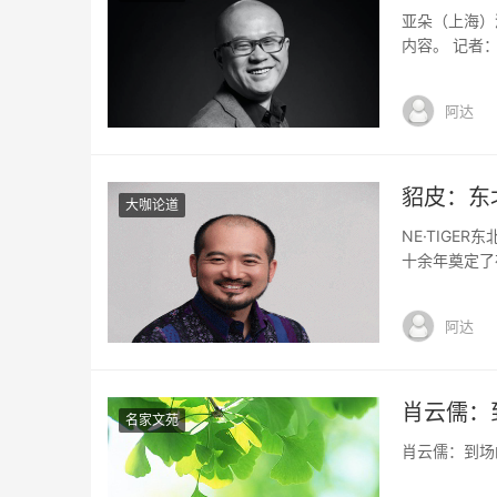
亚朵（上海）
内容。 记者
企业都有自己
做中端（酒店
阿达
得消费者在成
貂皮：东
大咖论道
NE·TIG
十余年奠定了
NE·TIG
牌一直以来所
阿达
中国时装时尚
肖云儒：
名家文苑
肖云儒：到场的