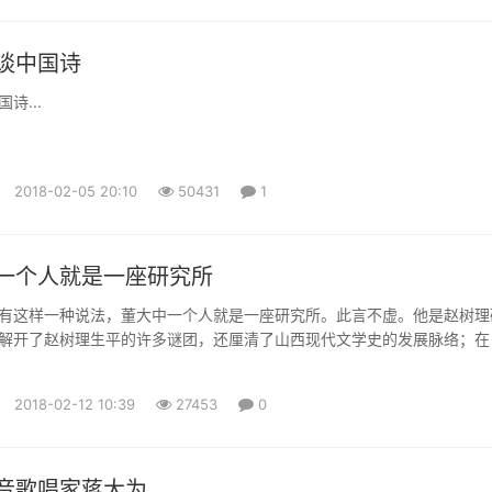
谈中国诗
诗...
2018-02-05 20:10
50431
1
一个人就是一座研究所
有这样一种说法，董大中一个人就是一座研究所。此言不虚。他是赵树理
解开了赵树理生平的许多谜团，还厘清了山西现代文学史的发展脉络；在
的鲁迅》一文中，他提出前期的鲁迅应该是一个革命民主主义者，成为鲁迅
观点；同时，他又是新时期以来研究高长虹的第一人，纠正了学界多年的
2018-02-12 10:39
27453
0
狂飙社”和高长虹在中国现代文学史上的地位，也理出了山西与新文化运动的.
音歌唱家蒋大为