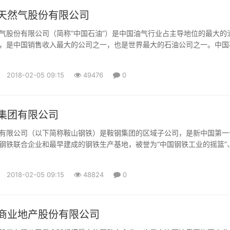
天然气股份有限公司
气股份有限公司（简称“中国石油”）是中国油气行业占主导地位的最大的
，是中国销售收入最大的公司之一，也是世界最大的石油公司之一。中国
法》和《国务院关于股份有限公司境外募集股份及上市的特别规定》，由
团公司独家发起设立的股份有限公司，成立于1999年11月5日。中国石
2018-02-05 09:15
49476
0
及H股于2000年4月6日及4月7日分别在纽约证券交易所有...
集团有限公司
有限公司（以下简称鞍山钢铁）是鞍钢集团的区域子公司，是新中国第一
钢铁联合企业和最早建成的钢铁生产基地，被誉为“中国钢铁工业的摇篮”
的长子”。 鞍山钢铁生产基地地处辽宁省鞍山市，主厂区面积约24平
铁路，西倚沈大高速公路，南对鞍山市鞍千西路，北靠鞍山市沙河，所属
2018-02-05 09:15
48824
0
鞍山、辽阳弓长岭地区有7座大型铁矿山。 目前，鞍山钢铁己形成...
商业地产股份有限公司