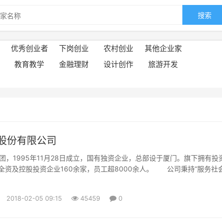
搜索
优秀创业者
下岗创业
农村创业
其他企业家
教育教学
金融理财
设计创作
旅游开发
股份有限公司
995年11月28日成立，国有独资企业，总部设于厦门。旗下拥有投
，全资及控股投资企业160余家，员工超8000余人。 公司秉持“服务社
成长”的理念，聚焦现代服务业，践行产业化投资与专业化经营。 投
理及流通服务、公共服务平台及产业地产开发、房地产、类金融服务及股
2018-02-05 09:15
45459
0
...