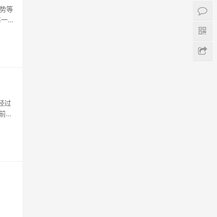
势等
每一个
就是
我觉
经过
前，
出品
处于