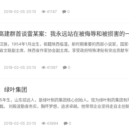
2018-02-05 20:10
41147
0
高建群首谈雷某案：我永远站在被侮辱和被损害的
汉族，1954年1月出生，祖籍陕西临潼。新时期重要的西部小说家，国家
省文联副主席、陕西省作家协会副主席。享受政府特殊津贴有突出贡献专
三五人才。2004年被《中国作家》评为当代最具有影响力的中国作家。 
《最后一个匈奴》是新时期中国长篇小说领域重要收获之一。此外还有长
2018-02-05 20:10
41397
0
《古道天机》《愁容骑士》，中篇小说《雕塑》《大顺店》《刺客行...
：绿叶集团
965年生，山东招远人，是绿叶制药集团核心创始人。现为绿叶制药集团有
裁。 刘殿波勤奋务实，胸怀梦想，追求卓越。他带领企业坚持走自主创
志要让中国的制药企业和自主品牌走向世界。近些年刘殿波先后获得 “中
人” 、“中国医药行业十大风云人物” 、第五届“中国自主创新领军人物” 、“
2018-02-05 20:10
43994
0
人物”。 绿叶制药集团于1994年成立，2...