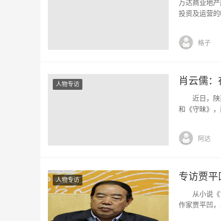
万达商业地产
投资及运营的唯
月，2009年
为3699.H
格子
广场”命名的
肖云儒：
人物专访
近日，陕西人
和《守昧》，
国文化和地域
儒表示：“在
阿达
的文化学者，当
专访贾平
人物专访
从小说《古炉
作家贾平凹，
京接受中新网