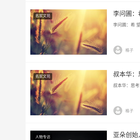
李问圃：希
名家文苑
李问圃：希 望 
格子
叔本华：
名家文苑
叔本华：思考比
格子
亚朵创始
人物专访