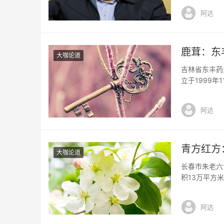
法。在贾平凹
阿达
是一个投机的
鹿茸：东
大咖论道
吉林省东丰药
立于1999
品的收购、销
面积6万平方
阿达
药保护品种为
青方红方
大咖论道
长春市朱老六
积13万平方米
有员工500
荣获吉林名牌
阿达
名优特农产品