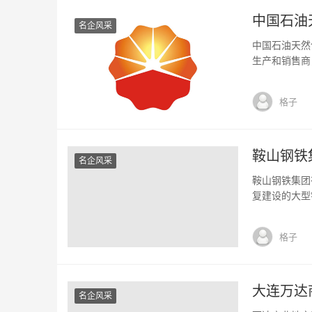
中国石油
名企风采
中国石油天然
生产和销售商
是根据《公司
石油天然气集
格子
的美国存托股份
鞍山钢铁
名企风采
鞍山钢铁集团
复建设的大型
和国钢铁工业
里，东临中长
格子
钢矿业公司在
大连万达
名企风采