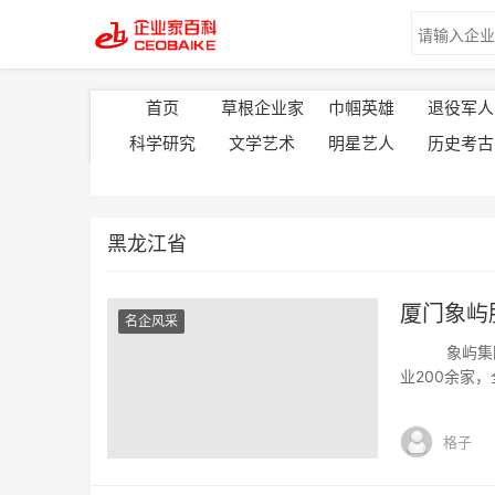
首页
草根企业家
巾帼英雄
退役军人
科学研究
文学艺术
明星艺人
历史考古
黑龙江省
厦门象屿
名企风采
象屿集团，1
业200余家
展，服务企业
涉及供应链管
格子
资等现代服务业