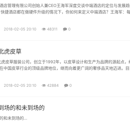
酒店管理有限公司创始人兼CEO王海军深度交谈中端酒店的定位与发展趋
：快捷酒店都在做硬件升级的情况下，你如何来定义中端酒店？王海军：
的核心基因和核心特征，肯定有取有舍。对于我们来讲，整个发展的重点
）。我做快捷酒店是2001年，2012年出来创业，期间已经过了十年了。
2018-02-05 20:10
48311
0
长，但是产品真的没有跟上。消费者需要一个符合他的...
北虎皮草
ER东北虎皮草服装公司，创立于1992年，以皮草设计和生产为品牌的源起点，
在中国皮草行业的顶级品牌地位，继而向着更广阔的奢侈品天地迈进。目
ER已经拥有奢华皮草、高级礼服、高级婚礼服和配饰等系列，每件产品都体现
秉承的理念：关爱女人的梦想。其时尚创新的风格、奢华高贵的品质一直
2018-02-05 20:10
42884
0
潮流的顶点。1992年，东北虎皮草在多年为国际皮草品...
到场的和未到场的
和未到场的...