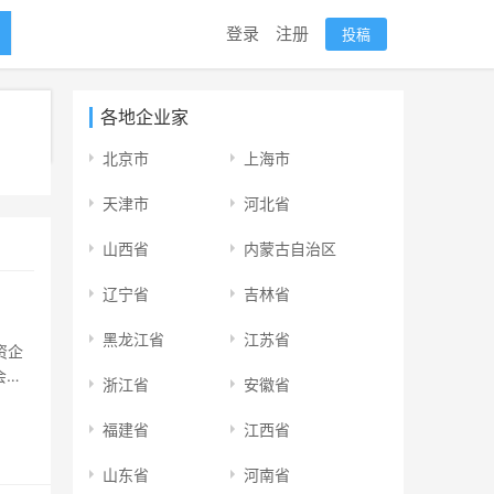
登录
注册
投稿
各地企业家
北京市
上海市
天津市
河北省
山西省
内蒙古自治区
辽宁省
吉林省
黑龙江省
江苏省
资企
会发
浙江省
安徽省
资领域
权投
福建省
江西省
山东省
河南省