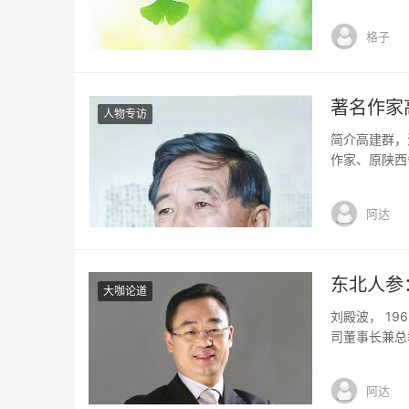
格子
著名作家
人物专访
简介高建群，
作家、原陕西
国务院跨世纪
表作长篇小说
阿达
说《六六镇》
东北人参
大咖论道
刘殿波， 1
司董事长兼总
际化之路，立
药60年·60
阿达
药经济年度十大