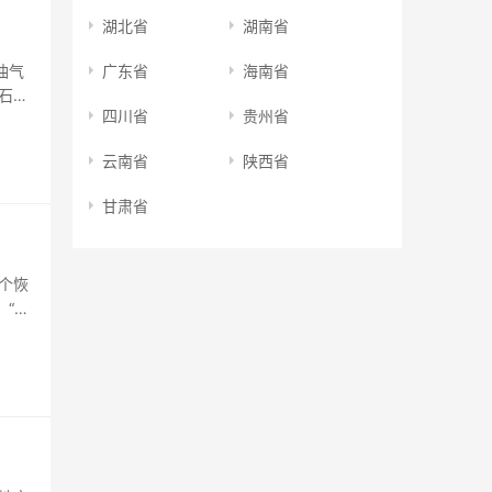
湖北省
湖南省
油气
广东省
海南省
石油
四川省
贵州省
中国
油发行
云南省
陕西省
甘肃省
个恢
、“共
方公
的鞍