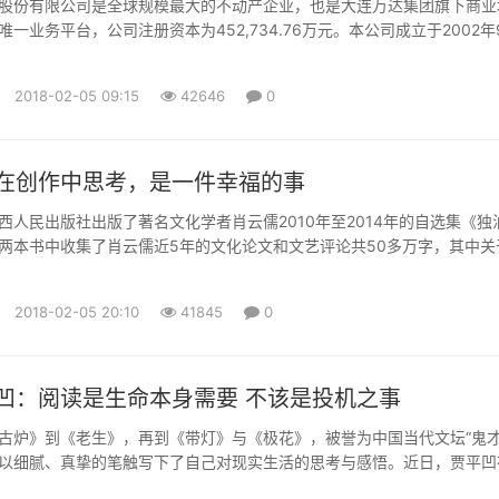
股份有限公司是全球规模最大的不动产企业，也是大连万达集团旗下商业
一业务平台，公司注册资本为452,734.76万元。本公司成立于2002年
12月整体变更为股份有限公司，2014年12月23日在香港联交所上市（股
K），2016年9月27日，万达商业自香港联交所退市。本公司核心产品为以“
2018-02-05 09:15
42646
0
万达城市综合体，本公司业务包括三个...
在创作中思考，是一件幸福的事
民出版社出版了著名文化学者肖云儒2010年至2014年的自选集《独
两本书中收集了肖云儒近5年的文化论文和文艺评论共50多万字，其中关
文化问题的一些讲演和对话均为第一次面世。年逾古稀却依然笔耕不辍，
创作中思考，是一件幸福的事。”笔耕不辍书名展示内心坚守肖云儒是一位
2018-02-05 20:10
41845
0
花甲之...
凹：阅读是生命本身需要 不该是投机之事
》到《老生》，再到《带灯》与《极花》，被誉为中国当代文坛“鬼才
以细腻、真挚的笔触写下了自己对现实生活的思考与感悟。近日，贾平凹
(微信公众号：cns2012)记者专访，分享创作背后的故事以及他对阅读的