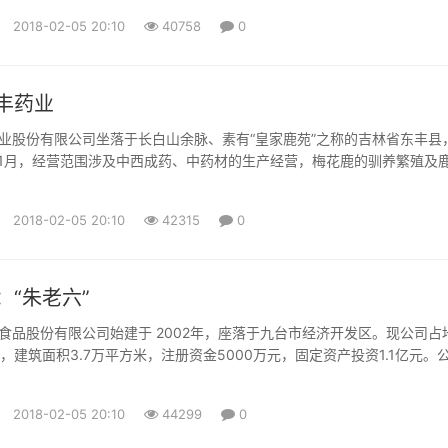
看来，阅读与文学艺术一样，就是人本身生命的需要、生存的需要，“它
2018-02-05 20:10
40758
0
东西”。 上大学后搞创作：没想过要成为作家 出生于上世...
丰药业
业股份有限公司坐落于长白山余脉、素有“皇家鹿苑”之称的吉林省东丰县
年11月，经营范围涉及中西成药、中药材的生产经营，梅花鹿的驯养繁殖及
售、加工。公司占地总面积510公顷，其中厂区占地面积10.4万平方米，
米。公司整体通过GMP认证，拥有10种剂型的先进制药生产线和以7个国
2018-02-05 20:10
42315
0
主的173个国药品准字产品及鹿系列保健产品。公司拥有...
：“朱老六”
食品股份有限公司始建于 2002年，座落于九台市经济开发区。现公司占
，建筑面积3.7万平方米，注册资金5000万元，固定资产投资1.1亿元。
多名，其中中、高层管理人员和专业技术人员25名。公司及“朱老六”品牌曾
、吉林省著名商标、中国驰名商标、吉林省级农业产业化重点龙头企业、
2018-02-05 20:10
44299
0
、放心调味品生产企业、吉林省农产品加工业百强企...