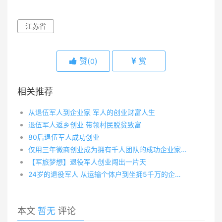
江苏省
赞(
)
赏
0
相关推荐
从退伍军人到企业家 军人的创业财富人生
退伍军人返乡创业 带领村民脱贫致富
80后退伍军人成功创业
仅用三年微商创业成为拥有千人团队的成功企业家！
【军旅梦想】退役军人创业闯出一片天
24岁的退役军人 从运输个体户到坐拥5千万的企业家
本文
暂无
评论