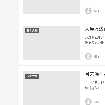
和国钢铁工业
里，东临中长
格子
钢矿业公司在
大连万达
名企风采
万达商业地产
投资及运营的唯
月，2009年
为3699.H
格子
广场”命名的
肖云儒：
人物专访
近日，陕西人
和《守昧》，
国文化和地域
儒表示：“在
阿达
的文化学者，当