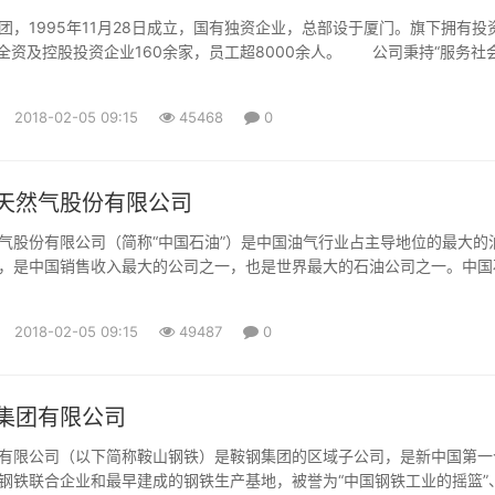
995年11月28日成立，国有独资企业，总部设于厦门。旗下拥有投
，全资及控股投资企业160余家，员工超8000余人。 公司秉持“服务社
成长”的理念，聚焦现代服务业，践行产业化投资与专业化经营。 投
理及流通服务、公共服务平台及产业地产开发、房地产、类金融服务及股
2018-02-05 09:15
45468
0
...
天然气股份有限公司
气股份有限公司（简称“中国石油”）是中国油气行业占主导地位的最大的
，是中国销售收入最大的公司之一，也是世界最大的石油公司之一。中国
法》和《国务院关于股份有限公司境外募集股份及上市的特别规定》，由
团公司独家发起设立的股份有限公司，成立于1999年11月5日。中国石
2018-02-05 09:15
49487
0
及H股于2000年4月6日及4月7日分别在纽约证券交易所有...
集团有限公司
有限公司（以下简称鞍山钢铁）是鞍钢集团的区域子公司，是新中国第一
钢铁联合企业和最早建成的钢铁生产基地，被誉为“中国钢铁工业的摇篮”