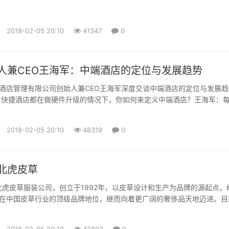
2018-02-05 20:10
41347
0
人兼CEO王海军：中端酒店的定位与发展趋势
酒店管理有限公司创始人兼CEO王海军深度交谈中端酒店的定位与发展趋
：快捷酒店都在做硬件升级的情况下，你如何来定义中端酒店？王海军：
的核心基因和核心特征，肯定有取有舍。对于我们来讲，整个发展的重点
）。我做快捷酒店是2001年，2012年出来创业，期间已经过了十年了。
2018-02-05 20:10
48319
0
长，但是产品真的没有跟上。消费者需要一个符合他的...
北虎皮草
ER东北虎皮草服装公司，创立于1992年，以皮草设计和生产为品牌的源起点，
在中国皮草行业的顶级品牌地位，继而向着更广阔的奢侈品天地迈进。目
ER已经拥有奢华皮草、高级礼服、高级婚礼服和配饰等系列，每件产品都体现
秉承的理念：关爱女人的梦想。其时尚创新的风格、奢华高贵的品质一直
2018-02-05 20:10
42893
0