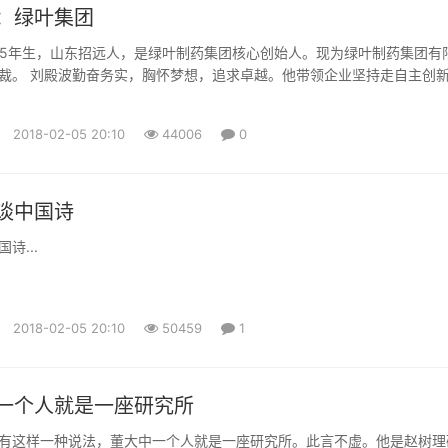
：绿叶集团
965年生，山东招远人，是绿叶制药集团核心创始人。现为绿叶制药集团有
裁。 刘殿波勤奋务实，胸怀梦想，追求卓越。他带领企业坚持走自主创
志要让中国的制药企业和自主品牌走向世界。近些年刘殿波先后获得 “中
人” 、“中国医药行业十大风云人物” 、第五届“中国自主创新领军人物” 、“
2018-02-05 20:10
44006
0
人物”。 绿叶制药集团于1994年成立，2...
谈中国诗
诗...
2018-02-05 20:10
50459
1
一个人就是一座研究所
有这样一种说法，董大中一个人就是一座研究所。此言不虚。他是赵树理