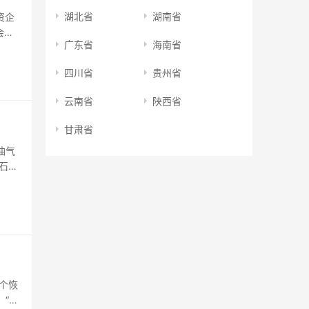
湖北省
湖南省
资企
会发
广东省
海南省
资领域
权投
四川省
贵州省
云南省
陕西省
甘肃省
油气
石油
中国
油发行
个恢
、“共