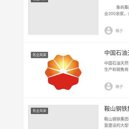
象屿集团，1
业200余家
展，服务企业
涉及供应链管
格子
资等现代服务业
中国石油
名企风采
中国石油天然
生产和销售商
是根据《公司
石油天然气集
格子
的美国存托股份
鞍山钢铁
名企风采
鞍山钢铁集团
复建设的大型