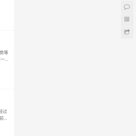
势等
每一个
就是
我觉
经过
前，
出品
处于