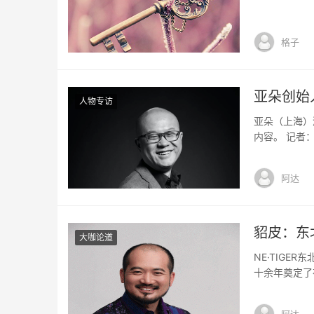
格子
亚朵创始
人物专访
亚朵（上海）
内容。 记者
企业都有自己
做中端（酒店
阿达
得消费者在成
貂皮：东
大咖论道
NE·TIG
十余年奠定了
NE·TIG
牌一直以来所
阿达