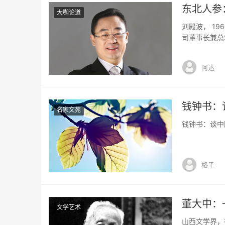
东北人参
大咖论道
刘殿波， 1
司董事长兼总
际化之路，立
药60年·60
阿达
药经济年度十大
钱钟书：
名家文苑
钱钟书：谈中国
格子
董大中：
文学艺术
山西文学界，