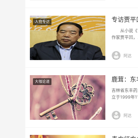
专访贾平
人物专访
从小说《古炉
作家贾平凹，
京接受中新网
法。在贾平凹
阿达
是一个投机的
鹿茸：东
大咖论道
吉林省东丰药
立于1999
品的收购、销
面积6万平方
阿达
药保护品种为