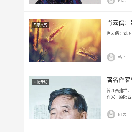
中国时装时尚
肖云儒：
名家文苑
肖云儒：到场的
格子
著名作家
人物专访
简介高建群，
作家、原陕西
国务院跨世纪
表作长篇小说
阿达
说《六六镇》