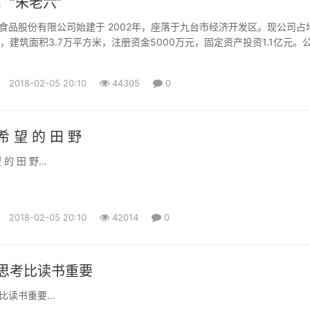
：“朱老六”
食品股份有限公司始建于 2002年，座落于九台市经济开发区。现公司占
，建筑面积3.7万平方米，注册资金5000万元，固定资产投资1.1亿元。
多名，其中中、高层管理人员和专业技术人员25名。公司及“朱老六”品牌曾
、吉林省著名商标、中国驰名商标、吉林省级农业产业化重点龙头企业、
2018-02-05 20:10
44305
0
、放心调味品生产企业、吉林省农产品加工业百强企...
 望 的 田 野
的 田 野...
2018-02-05 20:10
42014
0
思考比读书重要
读书重要...