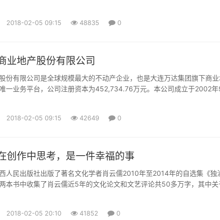
的长子”。 鞍山钢铁生产基地地处辽宁省鞍山市，主厂区面积约24平
铁路，西倚沈大高速公路，南对鞍山市鞍千西路，北靠鞍山市沙河，所属
2018-02-05 09:15
48835
0
鞍山、辽阳弓长岭地区有7座大型铁矿山。 目前，鞍山钢铁己形成...
商业地产股份有限公司
股份有限公司是全球规模最大的不动产企业，也是大连万达集团旗下商业
一业务平台，公司注册资本为452,734.76万元。本公司成立于2002年
12月整体变更为股份有限公司，2014年12月23日在香港联交所上市（股
K），2016年9月27日，万达商业自香港联交所退市。本公司核心产品为以“
2018-02-05 09:15
42649
0
万达城市综合体，本公司业务包括三个...
在创作中思考，是一件幸福的事
民出版社出版了著名文化学者肖云儒2010年至2014年的自选集《独
两本书中收集了肖云儒近5年的文化论文和文艺评论共50多万字，其中关
文化问题的一些讲演和对话均为第一次面世。年逾古稀却依然笔耕不辍，
创作中思考，是一件幸福的事。”笔耕不辍书名展示内心坚守肖云儒是一位
2018-02-05 20:10
41852
0
花甲之...