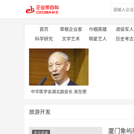
首页
草根企业家
巾帼英雄
退役军人
科学研究
文学艺术
明星艺人
历史考古
中华医学会湖北副会长 吴在德
旅游开发
厦门象屿
名企风采