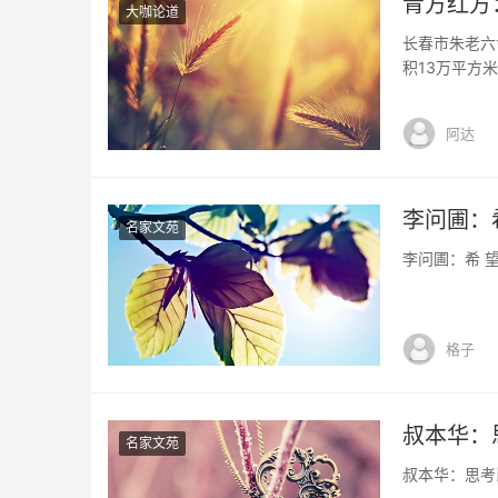
青方红方
大咖论道
长春市朱老六
积13万平方米
有员工500
荣获吉林名牌
阿达
名优特农产品
李问圃：希
名家文苑
李问圃：希 望 
格子
叔本华：
名家文苑
叔本华：思考比