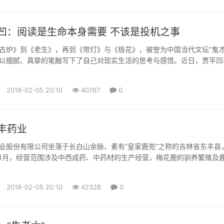
凹：阅读是生命本身需要 不该是投机之事
》到《老生》，再到《带灯》与《极花》，被誉为中国当代文坛“鬼才
以细腻、真挚的笔触写下了自己对现实生活的思考与感悟。近日，贾平凹
(微信公众号：cns2012)记者专访，分享创作背后的故事以及他对阅读的
看来，阅读与文学艺术一样，就是人本身生命的需要、生存的需要，“它
2018-02-05 20:10
40767
0
东西”。 上大学后搞创作：没想过要成为作家 出生于上世...
丰药业
业股份有限公司坐落于长白山余脉、素有“皇家鹿苑”之称的吉林省东丰县
年11月，经营范围涉及中西成药、中药材的生产经营，梅花鹿的驯养繁殖及
售、加工。公司占地总面积510公顷，其中厂区占地面积10.4万平方米，
米。公司整体通过GMP认证，拥有10种剂型的先进制药生产线和以7个国
2018-02-05 20:10
42328
0
主的173个国药品准字产品及鹿系列保健产品。公司拥有...