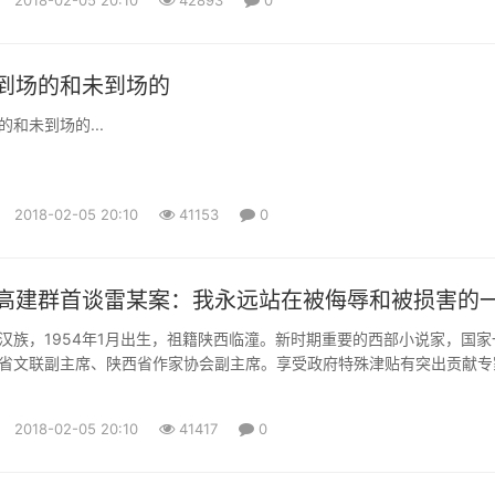
潮流的顶点。1992年，东北虎皮草在多年为国际皮草品...
到场的和未到场的
和未到场的...
2018-02-05 20:10
41153
0
高建群首谈雷某案：我永远站在被侮辱和被损害的
汉族，1954年1月出生，祖籍陕西临潼。新时期重要的西部小说家，国家
省文联副主席、陕西省作家协会副主席。享受政府特殊津贴有突出贡献专
三五人才。2004年被《中国作家》评为当代最具有影响力的中国作家。 
《最后一个匈奴》是新时期中国长篇小说领域重要收获之一。此外还有长
2018-02-05 20:10
41417
0
《古道天机》《愁容骑士》，中篇小说《雕塑》《大顺店》《刺客行...