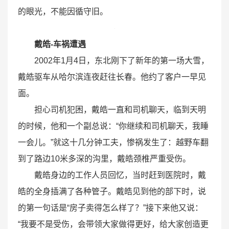
的眼光，不能因循守旧。
戴皓-车祸遭遇
2002年1月4日，东北刚下了新年的第一场大雪，
戴皓驱车从哈尔滨连夜赶往长春。他约了客户一早见
面。
担心司机犯困，戴皓一直和司机聊天，临到天明
的时候，他和一个副总说：“你继续和司机聊天，我睡
一会儿。”就这十几分钟工夫，惨祸发生了：越野车翻
到了路边10米多深的沟里，戴皓颈椎严重受伤。
戴皓身边的工作人员回忆，当时赶到医院时，戴
皓的全身插满了各种管子。戴皓见到他的部下时，说
的第一句话是“房子卖得怎么样了？”接下来他又说：
“我要不是受伤，会带领大家做得更好，给大家创造更